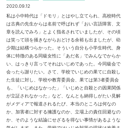
2020.09.12
私は小中時代は「ドモリ」とはやし立てられ、高校時代
は古典の先生からは名前で呼ばれず「おい言語障害、文
章を読んでみろ」とよく指名されていましたが、その頃
は笑って頭を掻きながらおどける余裕も出ましたが、幼
少期は結構つらかった。そういう自分も小学生時代、身
体に特徴のある同級女性に「あだ名」でみんなでからか
い、はっきり言ってそれはいじめであった。今同級会で
会ったら謝りたい。さて、学校でいじめの果てに自殺し
た生徒に対し、学校や教育委員会、果ては第3者委員会
も、「いじめはなかった」「いじめと自殺との因果関係
が立証されなかった」など、なんとも納得しがたい見解
がメディアで報道されるたび、本当のところは何なの
か、加害者に対する擁護なのか、立場上の責任回避なの
か、そのような結論にせざるを得ない事情があるような
気がします。また、学校ではいじめ対策の現状は改善さ