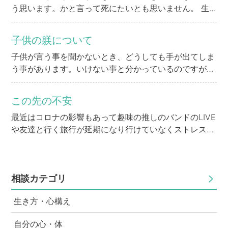
う思います。かと言って死にたいとも思いません。 生
きる意味とは何ですか？
子供の躾について
子供が言う事を聞かないとき、どうしても手が出てしま
う事があります。いけない事と分かっているのですが躾
の一貫としてしまう事があります。子供はやはり怒られ
ている実感が一番伝わるのか素直に言う事を聞きます。
この先の不安
私が子供の時よりは酷くはないですが…やはり今の時代
最近はコロナの影響もあって趣味の推しのバンドのLIVE
いけない事でしょうか？
や友達と行く旅行が延期になり行けていなくストレスが
溜まる一方です。。。そんな中何もしない時に頭を過る
のが将来についてです、将来の為に資格を複数取得した
り、何かの免許を取得するのにチャレンジをしてるので
すが本当にこの資格は将来自分の為になっているんだろ
相談カテゴリ
うか？本当にその資格は取る意味があるのだろうかとす
生き方・心構え
ぐにネガティブに思考になってしまい、なかなか行動に
移せなくなったりで、自信を持てなくなったりで自分の
自分の心・体
この先が不安になってしまいます、どうしたらいいでし