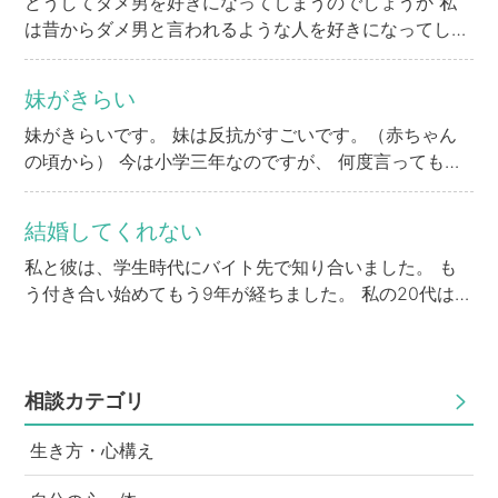
どうしてダメ男を好きになってしまうのでしょうか 私
は昔からダメ男と言われるような人を好きになってしま
います。 そして必ずと言っていい程彼に振り回されて
別れるということを繰り返してしまいます。 お金にル
妹がきらい
ーズ、女性にルーズ、時間にルーズと言った感じです。
妹がきらいです。 妹は反抗がすごいです。（赤ちゃん
俺についてこい、という感じの男性を好きになってしま
の頃から） 今は小学三年なのですが、 何度言ってもゴ
います。 初めは優しいのですが、時間が経つにつれ本
ミを捨てない 謝らない わたしから何かしら奪う うるさ
性が出るというか。 男性に対しての見極めができませ
い 意味のわからない言い返しをする 例えば 私（勉強
ん。もう男ってクズが多すぎるとも思ってしまいます。
結婚してくれない
する時間だよ､やりなさいよ） というと 妹（はぁ？そ
という私も人のことを言える人間ではないことくらい
私と彼は、学生時代にバイト先で知り合いました。 も
んなの知らないし、私、マスクはしないし） 私の心
重々承知です。 どうしたらいい人に出会えるのか、こ
う付き合い始めてもう9年が経ちました。 私の20代は全
の中（いや､何で勉強の話なのにマスクの話になるんだ
のまま同じように繰返しの人生のような気がします。
て彼と過ごしたと言っても過言ではありません。 私は
よ） などなど。。。 妹は頭の発達があるというわけで
何かアドバイスいただければと思い投稿しました。
もともと結婚願望が強く、本当は20代で結婚して子供
はありません。 姉だから、絶対にわざとなのはわかり
を授かることが理想だったのですが、 気が付けば20代
ます。 もしかしたら小さいことかもしれません。 しか
は過ぎてしまい、未だ結婚の予定もありません。 去
相談カテゴリ
し､これが毎日あるんです 何度注意しても、反抗するん
年、20代最後の年だったので、思い切って彼に聞いて
です 私が妹の頃はそんな反抗期はありませんでした。
生き方・心構え
みました。 「私と結婚する気は無いの？ 私も来年30歳
だから妹が､たまに私にベタベタ甘える時は、気持ち悪
になるし、どう考えているの？」と切り出しました。
くて、離れたくて､離れてなど言ってしまいます。 私も