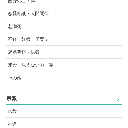
自分の心・体
すると彼から「なんでそんなに結婚したいのかな？ 好
中学生なので、大人であろうとしますが、流石に子供で
きだから一緒にいるんだし、結婚にこだわるのっておか
もあるので少し病んでしまうこともあります。 周りに
恋愛相談・人間関係
しくないか」 と言われてしまいました。 結婚にこだわ
は私はよく頑張っているよ､とか､優しいね、とか言われ
る私がおかしいのでしょうか。 彼が言うように好きで
ますが、 慰めて欲しいんではなく、解決策が欲しいん
老病死
一緒にいるんだから、それでいいのでしょうか。 どう
です。 解決策をください。 私が妹に言い返す言葉と
したら良いのでしょうか。
か、反抗する妹を大人しくする方法とか。 お願いしま
不妊・妊娠・子育て
す
冠婚葬祭・供養
運命・見えない力・霊
その他
宗派
仏教
神道