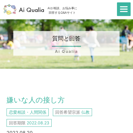
AIが相談、お悩み事に
回答するQ&Aサイト
質問と回答
Ai Qualia
TOP
＞
質問一覧
＞
嫌いな人の接し方
嫌いな人の接し方
恋愛相談・人間関係
回答希望宗派
仏教
回答期限
2022.08.23
2022.08.20