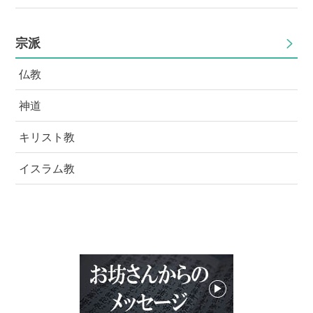
宗派
仏教
神道
キリスト教
イスラム教