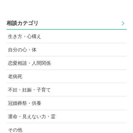
れてると思う。 大人たちがあのように言ってるなかで
重したケースです。 日本では身の回りにはそういう人
子供はどの様に守ればいいのだろう？
はいませんが、海外の親戚筋でいわゆるニューハーフが
います。性転換はしていないので女装です。家族でも姉
相談カテゴリ
妹となり、学校も女子として違和感なく生活していま
す。しかし、１００％受け入れる気持ちに至っていませ
生き方・心構え
ん。周りがどう見るかを気にしてしまいます。 完全な
るトランスジェンダーに出会ったら、違和感を持たない
自分の心・体
で接する方法、気持ちの切り替えについて。そしてま
た、もし仮に両親だとしたら改善治癒させていく方法を
恋愛相談・人間関係
とるべきか、そのまま社会に送り出してあげるのか。側
近者が一番悩みそうです。社会的な意見を聞きたいと思
老病死
い質問投稿しました。
不妊・妊娠・子育て
冠婚葬祭・供養
運命・見えない力・霊
その他