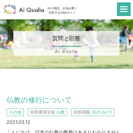
AIが相談、お悩み事に
回答するQ&Aサイト
質問と回答
Ai Qualia
TOP
＞
質問一覧
＞
仏教の修行について
仏教の修行について
その他
回答希望宗派
仏教
回答期限
2021.04.11
2021.03.12
こんにちは。日本の仏教の教義はあまりわかりません