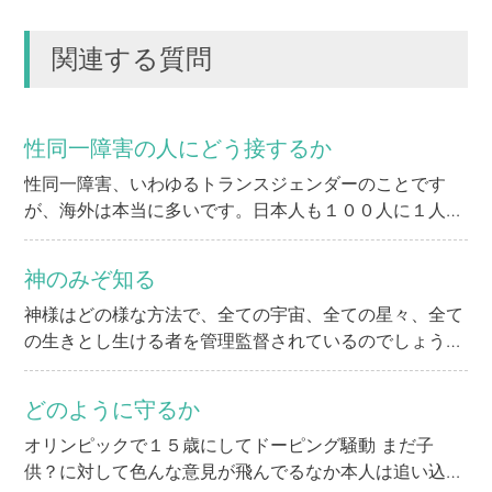
関連する質問
性同一障害の人にどう接するか
性同一障害、いわゆるトランスジェンダーのことです
が、海外は本当に多いです。日本人も１００人に１人は
その潜在意識があるということらしいです。 西洋と東
洋では考えが違い、また宗教では認められないことも。
神のみぞ知る
ジャンヌ・ダルクが火あぶりになったのも、異性装をし
神様はどの様な方法で、全ての宇宙、全ての星々、全て
た罪によるものでした。 日本では例はあまりなくそれ
の生きとし生ける者を管理監督されているのでしょう
ほど問題視されていないですが、 古典的な背景の中で
か？
いえば、江戸時代の歌舞伎の世界の女形もあり、西洋に
比べて 許容範囲は広いのではないかと思います。 日本
どのように守るか
国内のある出来事で、中学男子生徒が女装し女子として
オリンピックで１５歳にしてドーピング騒動 まだ子
通学することが認められました。性同一障害は単なる性
供？に対して色んな意見が飛んでるなか本人は追い込ま
癖ではなく、本人から苦痛を取り除いてあげる人格を尊