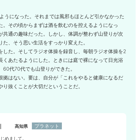
るようになった。それまでは風邪もほとんど引かなかった
た。その頃からまずは酒を飲むのを控えるようになっ
が共通の趣味だった。しかし、体調が整わず山登りが次
りた、そう思い生活をすっかり変えた。
をした。そしてラジオ体操を録音し、毎朝ラジオ体操を2
長くあたるようにした。ときには庭で裸になって日光浴
60代70代でも山登りができた。
根拠はない。要は、自分が「これをやると健康になるだ
やり抜くことが大切だということだ。
｜
プラネット
高知県
はじめまして。