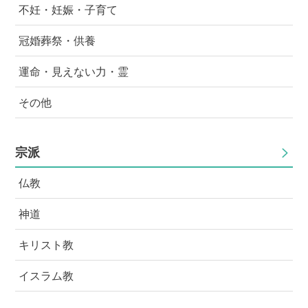
ますが、昔はこんなことはなかっです。 ちょっとした
不妊・妊娠・子育て
発言でも、深く読み取って勝手に落ち込んだりキレたり
するし、本当におかしくなってしまった気がします。病
冠婚葬祭・供養
気なんでしょうか。
運命・見えない力・霊
その他
宗派
仏教
神道
キリスト教
イスラム教