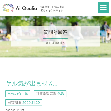
AIが相談、お悩み事に
回答するQ&Aサイト
質問と回答
Ai Qualia
TOP
＞
質問一覧
＞
ヤル気が出ません。
ヤル気が出ません。
自分の心・体
回答希望宗派
仏教
回答期限
2020.11.20
2020.11.17