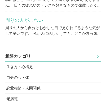
ん。 日々の疲れやストレスを好きなもので発散したく
ても、何が好きなのか？ 自分は何がしたいのか？考え
混んでしまいます。 今は仕事に子育てに自分の時間を
周りの人がこわい
有意義に使えません。 どうしたら自分と向き合い好き
周りの人から自分はおかしな目で見られてるような気が
なものに出会えるのでしょうか。
して辛いです。 私が人に話しかけても、どこか素っ気
ないというか、反応も薄いし、声のトーンもちょっと低
い気がします。 それで自分はどこかおかしかったにか
な？と気にしてしまい、人と話すだけで無駄に落ち込ん
でしまいます。 次も同じようになるのが怖いので、お
相談カテゴリ
かしくならないように意識しすぎたら、いつの間にか人
生き方・心構え
自体が怖くなってしまいました。 それからというも
の、電車やバスでも人の目を気にしてしまうし、普通に
自分の心・体
外に出るだけでも怖くなってしまいました。 この前も
バスで、少し運転手を困らせてしまい、そしたら後ろの
恋愛相談・人間関係
席の方から、アイツなんなのって聞こえて、それが自分
に向けて言われてるのかなと考えてしまい、バスに乗っ
老病死
てる時間も辛かったです。 全部、気のせいだとは思い