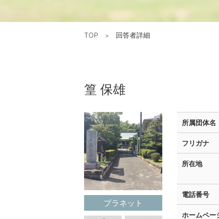
TOP
回答者詳細
＞
篁 保雄
所属団体名
フリガナ
所在地
電話番号
プラネット
ホームページ