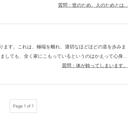
質問：世のため、人のためとは…
ょう)とは言えません。 せっかく授かったこの
為の行為と言えるのではないでしょうか。 余談です
選手がいますが、こちらは「よしゆき」さんです。 とも
に、素晴らしい世の中をつくっていきましょう！
ります。これは、極端を離れ、適切なほどほどの道を歩みま
質問：体が鈍ってしまいます。
みてはいかがでしょうか。
Page 1 of 1