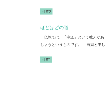
お伝え致します。 「善(ぜん)」とは、自にも他にも利益があることをいいます。自分だけ、ある
いは人間にだけに利益がある行いは、善行(ぜんぎ
回答2
命を使って善行を行っていく。これぞ世の
が、読売ジャイアンツに亀井善行という
ほどほどの道
仏教では、「中道」という教えがあ
しょうというものです。 自粛と申しましても、全く家にこもっているというのはかえって心身を
衰弱させてしまうかもしれません。 体を動かすことは、大切な事ですので、時には外で新緑を楽
しみながら、ゆったりと深呼吸をして
回答1