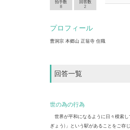
拍手数
回答数
8
2
プロフィール
曹洞宗 本郷山 正翁寺 住職
回答一覧
世の為の行為
世界が平和になるように日々模索している。素晴らし
ぎょう)」という駅があることをご存