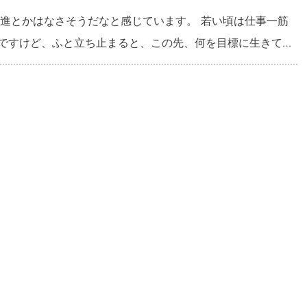
昇進とかはなさそうだなと感じています。 若い頃は仕事一筋
ですけど、ふと立ち止まると、この先、何を目標に生きてい
う巣立って、家には妻と二人き
に特に共通の趣味があるわけでもなくて、昔は色々話もした
なってきて、なんだか気まずい時間が多いんです。 仕事
ゃいけないと思っていますが、若い頃のような情熱はもうな
ような気がしています。 かといって、 すぐに仕事を辞める
かも想像できません。 妻との関係も、このまま
ています。 何か二人で楽しめることを見つけたいんですけ
せん。 昔みたいに、また二人で笑って話せるような関係に戻
かなくて不安です。 何か、新しい目標を見つけるための考え
趣味を見つけるヒントみたいなものがあれば、ぜひ教えてい