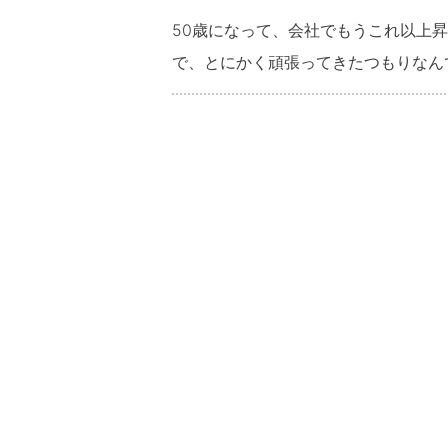
50歳になって、会社でもうこれ以上
で、とにかく頑張ってきたつもりなん
けばいいのか、全然見当がつかなくなってしまって。 子供たちはも
りの時間が増えたんですけど、お互い
んですけど、最近は本当に会話も少なく
も、もちろん生活のためには続けなき
くて、ただ毎日をこなしているだけの
勇気もないですし、辞めたとして何をすればいいの
何となく過ぎていくのは寂しいと思っ
ど、何を始めたらいいのかも分かりま
りたいんです。 第二の人生って言っても、具体的に何をすればいいのか、どんな目標を持てば充実
した日々を送れるのか、全く想像がつ
方とか、夫婦で一緒に楽しめるような
ただきたいです。