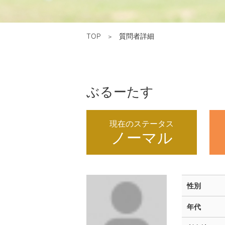
TOP
質問者詳細
＞
ぶるーたす
現在のステータス
ノーマル
性別
年代